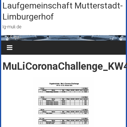
Zum
Laufgemeinschaft Mutterstadt-
Inhalt
Limburgerhof
springen
lg-muli.de
MuLiCoronaChallenge_KW