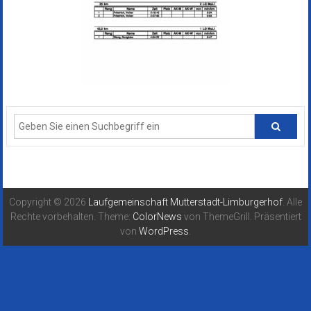
Copyright © 2026
Laufgemeinschaft Mutterstadt-Limburgerhof
. Alle
Rechte vorbehalten. Theme:
ColorNews
von ThemeGrill. Präsentiert
von
WordPress
.