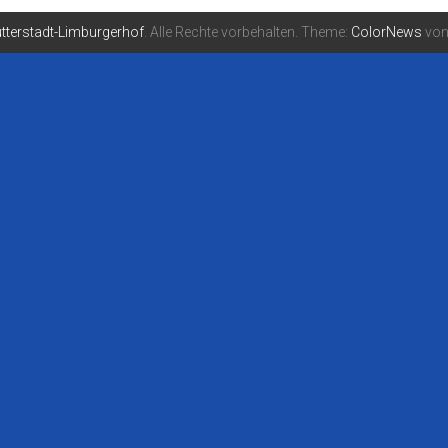
tterstadt-Limburgerhof
. Alle Rechte vorbehalten. Theme:
ColorNews
von 