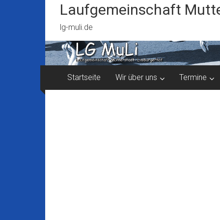
Zum
Laufgemeinschaft Mutte
Inhalt
springen
lg-muli.de
Startseite
Wir über uns
Termine