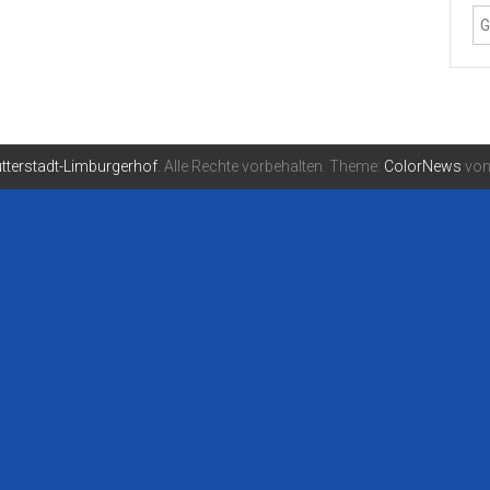
tterstadt-Limburgerhof
. Alle Rechte vorbehalten. Theme:
ColorNews
von 