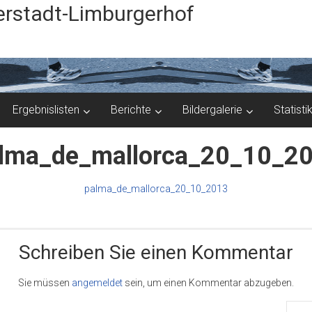
rstadt-Limburgerhof
Ergebnislisten
Berichte
Bildergalerie
Statisti
lma_de_mallorca_20_10_2
palma_de_mallorca_20_10_2013
Schreiben Sie einen Kommentar
Sie müssen
angemeldet
sein, um einen Kommentar abzugeben.