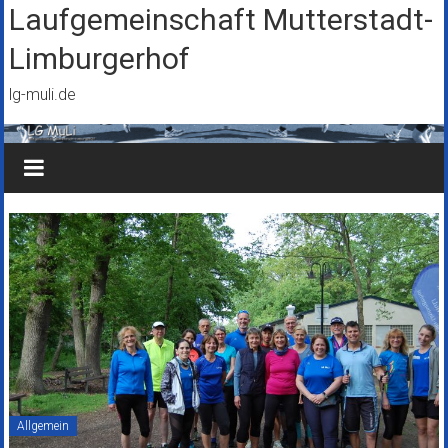
Zum
Laufgemeinschaft Mutterstadt-
Inhalt
Limburgerhof
springen
lg-muli.de
Allgemein