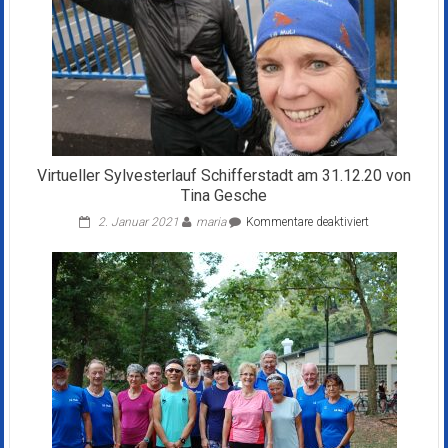
Virtueller Sylvesterlauf Schifferstadt am 31.12.20 von
Tina Gesche
für
2. Januar 2021
maria
Kommentare deaktiviert
Virtueller
Sylvesterlauf
Schifferstadt
am
31.12.20
von
Tina
Gesche