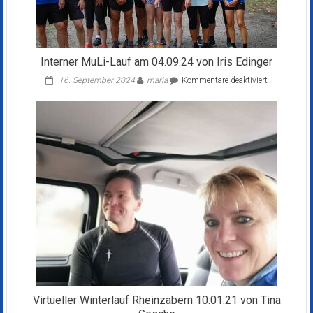
Interner MuLi-Lauf am 04.09.24 von Iris Edinger
für
16. September 2024
maria
Kommentare deaktiviert
Interner
MuLi-
Lauf
am
04.09.24
von
Iris
Edinger
Virtueller Winterlauf Rheinzabern 10.01.21 von Tina