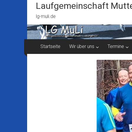
Zum
Laufgemeinschaft Mutte
Inhalt
springen
lg-muli.de
Startseite
Wir über uns
Termine