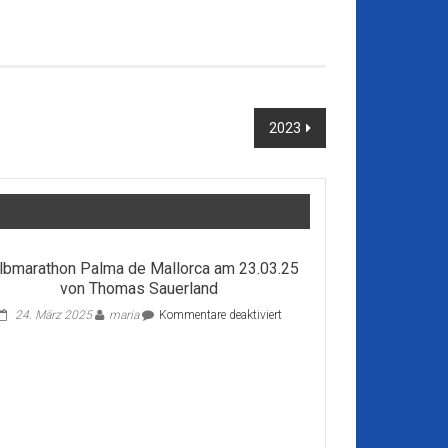
2023
lbmarathon Palma de Mallorca am 23.03.25
von Thomas Sauerland
für
24. März 2025
maria
Kommentare deaktiviert
Halbmarathon
Palma
de
Mallorca
am
23.03.25
von