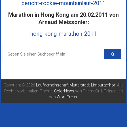
bericht-rockie-mountainlauf-2011
Marathon in Hong Kong am 20.02.2011 von
Arnaud Meissonier:
hong-kong-marathon-2011
Copyright © 2026
Laufgemeinschaft Mutterstadt-Limburgerhof
. Alle
Rechte vorbehalten. Theme:
ColorNews
von ThemeGrill. Präsentiert
von
WordPress
.