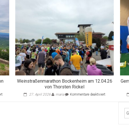
on
Weinstraßenmarathon Bockenheim am 12.04.26
Gem
von Thorsten Rickel
für
für
rt
27. April 2026
maria
Kommentare deaktiviert
MuLi-
Weinstraßenma
Picknick-
Bockenheim
Wanderung
am
am
12.04.26
03.10.21
von
von
Thorsten