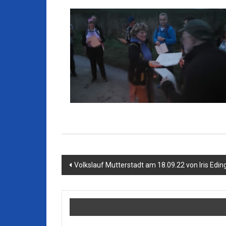
Beitragsnavigation
Volkslauf Mutterstadt am 18.09.22 von Iris Edin