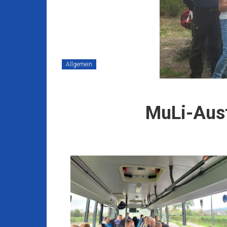
Allgemein
MuLi-Ausf