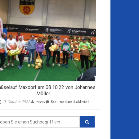
üselauf Maxdorf am 08.10.22 von Johannes
Möller
für
9. Oktober 2022
maria
Kommentare deaktiviert
rathon
Gemüselauf
Maxdorf
am
08.10.22
von
Johannes