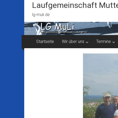
Zum
Laufgemeinschaft Mutte
Inhalt
springen
lg-muli.de
Startseite
Wir über uns
Termine