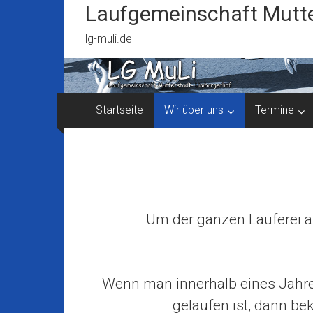
Zum
Laufgemeinschaft Mutte
Inhalt
springen
lg-muli.de
Startseite
Wir über uns
Termine
Um der ganzen Lauferei au
Wenn man innerhalb eines Jahre
gelaufen ist, dann b