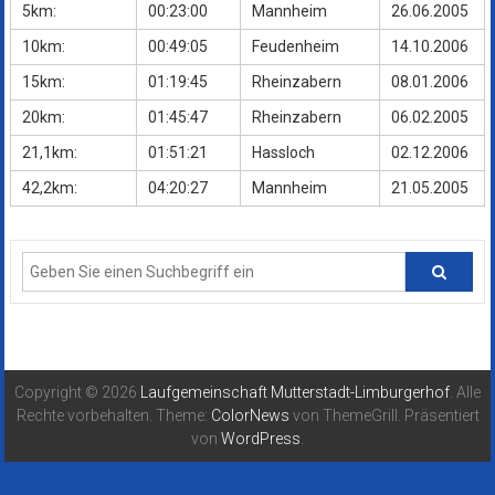
5km:
00:23:00
Mannheim
26.06.2005
10km:
00:49:05
Feudenheim
14.10.2006
15km:
01:19:45
Rheinzabern
08.01.2006
20km:
01:45:47
Rheinzabern
06.02.2005
21,1km:
01:51:21
Hassloch
02.12.2006
42,2km:
04:20:27
Mannheim
21.05.2005
Copyright © 2026
Laufgemeinschaft Mutterstadt-Limburgerhof
. Alle
Rechte vorbehalten. Theme:
ColorNews
von ThemeGrill. Präsentiert
von
WordPress
.