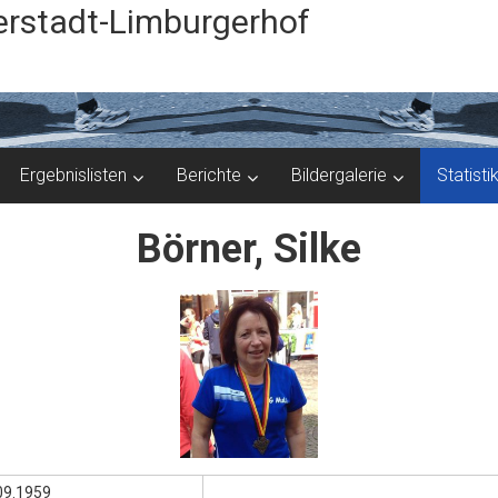
rstadt-Limburgerhof
Ergebnislisten
Berichte
Bildergalerie
Statisti
Börner, Silke
09.1959