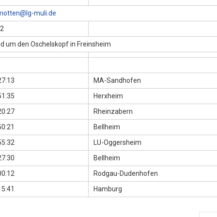
motten@lg-muli.de
2
d um den Oschelskopf in Freinsheim
27:13
MA-Sandhofen
51:35
Herxheim
20:27
Rheinzabern
50:21
Bellheim
55:32
LU-Oggersheim
27:30
Bellheim
00:12
Rodgau-Dudenhofen
15:41
Hamburg