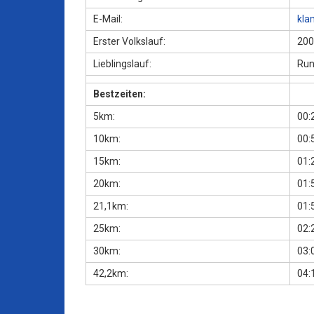
E-Mail:
kla
Erster Volkslauf:
200
Lieblingslauf:
Run
Bestzeiten:
5km:
00:
10km:
00:
15km:
01:
20km:
01:
21,1km:
01:
25km:
02:
30km:
03:
42,2km:
04: