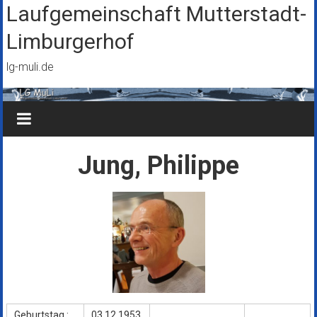
Zum
Laufgemeinschaft Mutterstadt-
Inhalt
Limburgerhof
springen
lg-muli.de
Jung, Philippe
Geburtstag :
03.12.1953