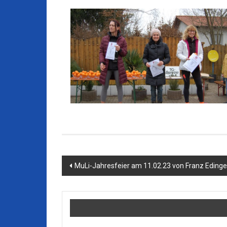
Beitragsnavigation
MuLi-Jahresfeier am 11.02.23 von Franz Edinge