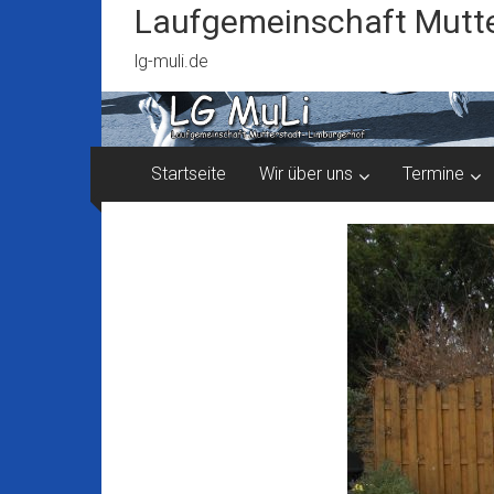
Zum
Laufgemeinschaft Mutte
Inhalt
springen
lg-muli.de
Startseite
Wir über uns
Termine