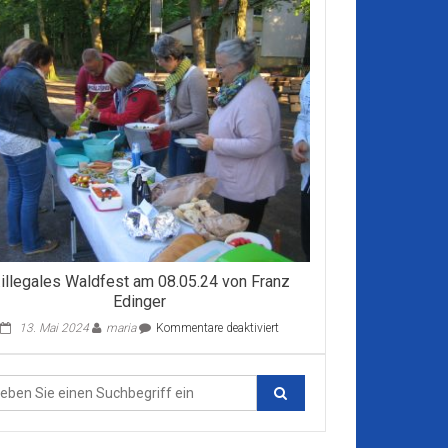
.illegales Waldfest am 08.05.24 von Franz
Edinger
für
13. Mai 2024
maria
Kommentare deaktiviert
1.illegales
Waldfest
am
08.05.24
von
Franz