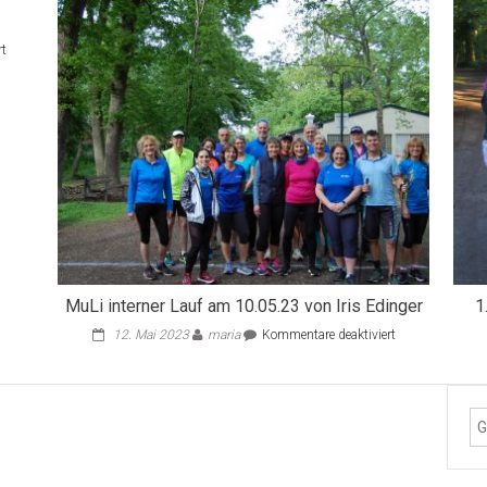
für
rt
2023
MuLi interner Lauf am 10.05.23 von Iris Edinger
1
für
12. Mai 2023
maria
Kommentare deaktiviert
MuLi
interner
Lauf
am
10.05.23
von
Iris