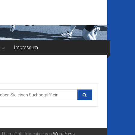
k
Impressum
ThemeGrill. Präsentiert von
WordPress
.