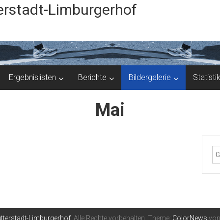
rstadt-Limburgerhof
Ergebnislisten
Berichte
Bildergalerie
Statisti
Mai
tterstadt-Limburgerhof
. Alle Rechte vorbehalten. Theme:
ColorNews
von 