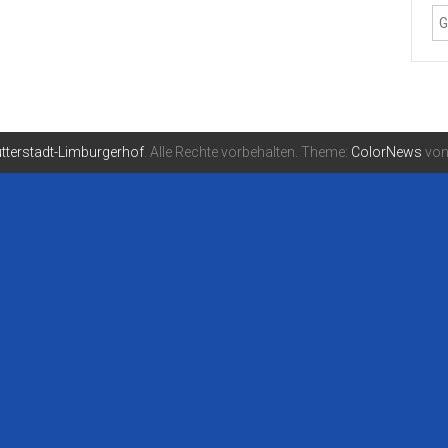
tterstadt-Limburgerhof
. Alle Rechte vorbehalten. Theme:
ColorNews
von 