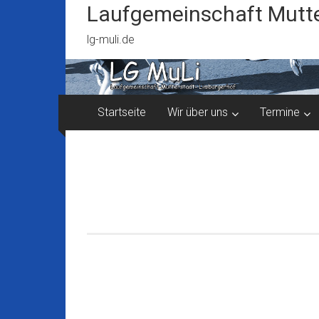
Zum
Laufgemeinschaft Mutte
Inhalt
springen
lg-muli.de
Startseite
Wir über uns
Termine