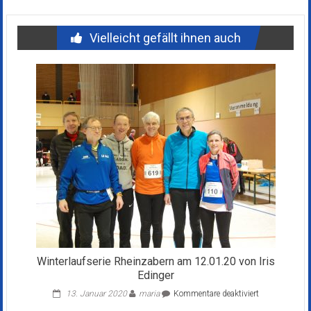
Vielleicht gefällt ihnen auch
Winterlaufserie Rheinzabern am 12.01.20 von Iris
Edinger
für
13. Januar 2020
maria
Kommentare deaktiviert
Winterlaufseri