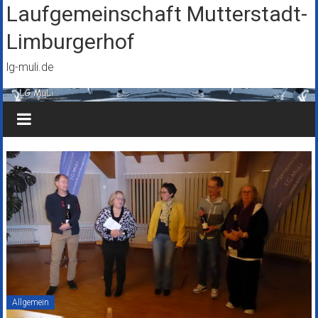
Zum
Laufgemeinschaft Mutterstadt-
Inhalt
Limburgerhof
springen
lg-muli.de
Allgemein