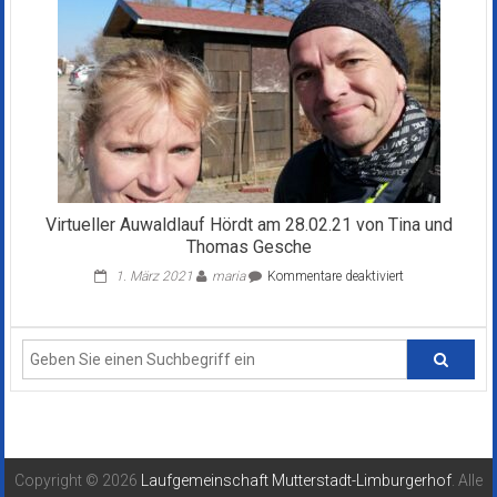
Franz
Edinger
Virtueller Auwaldlauf Hördt am 28.02.21 von Tina und
Thomas Gesche
für
1. März 2021
maria
Kommentare deaktiviert
Virtueller
Auwaldlauf
Hördt
am
28.02.21
von
Tina
und
Thomas
Gesche
Copyright © 2026
Laufgemeinschaft Mutterstadt-Limburgerhof
. Alle