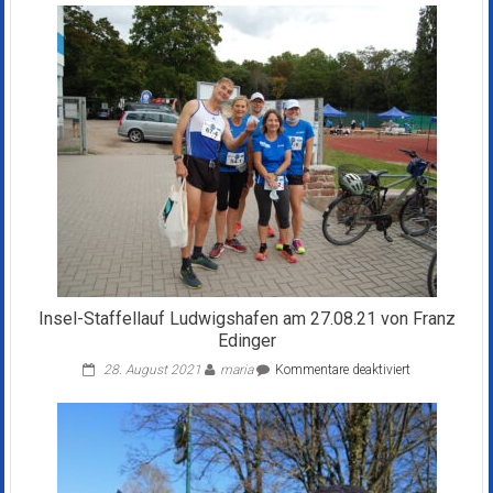
Rheinzabern
am
12.01.20
von
Iris
Edinger
Insel-Staffellauf Ludwigshafen am 27.08.21 von Franz
Edinger
für
28. August 2021
maria
Kommentare deaktiviert
Insel-
Staffellauf
Ludwigshafen
am
27.08.21
von