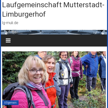
Zum
Laufgemeinschaft Mutterstadt-
Inhalt
Limburgerhof
springen
lg-muli.de
Allgemein