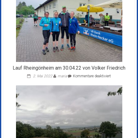
Franz
Edinger
Lauf Rheingönheim am 30.04.22 von Volker Friedrich
für
2. Mai 2022
maria
Kommentare deaktiviert
Lauf
Rheingönheim
am
30.04.22
von
Volker
Friedrich