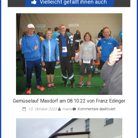
Vielleicht gefällt ihnen auch
Gemüselauf Maxdorf am 08.10.22 von Franz Edinger
für
10. Oktober 2022
maria
Kommentare deaktiviert
Gemüselauf
Maxdorf
am
08.10.22
von