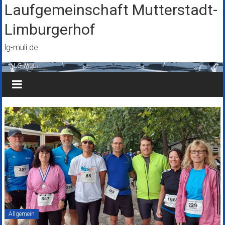
Zum
Laufgemeinschaft Mutterstadt-
Inhalt
Limburgerhof
springen
lg-muli.de
Allgemein