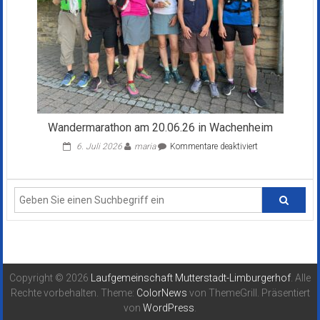
Wandermarathon am 20.06.26 in Wachenheim
für
6. Juli 2026
maria
Kommentare deaktiviert
Wandermaratho
am
20.06.26
in
Wachenheim
Copyright © 2026
Laufgemeinschaft Mutterstadt-Limburgerhof
. Alle
Rechte vorbehalten. Theme:
ColorNews
von ThemeGrill. Präsentiert
von
WordPress
.