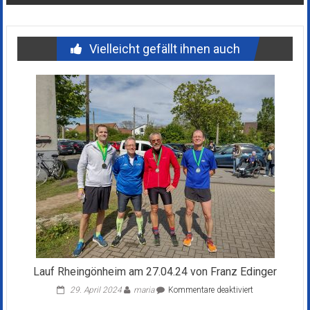
Vielleicht gefällt ihnen auch
Lauf Rheingönheim am 27.04.24 von Franz Edinger
für
29. April 2024
maria
Kommentare deaktiviert
Lauf