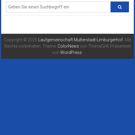
Copyright © 2026
Laufgemeinschaft Mutterstadt-Limburgerhof
. Alle
Rechte vorbehalten. Theme:
ColorNews
von ThemeGrill. Präsentiert
von
WordPress
.