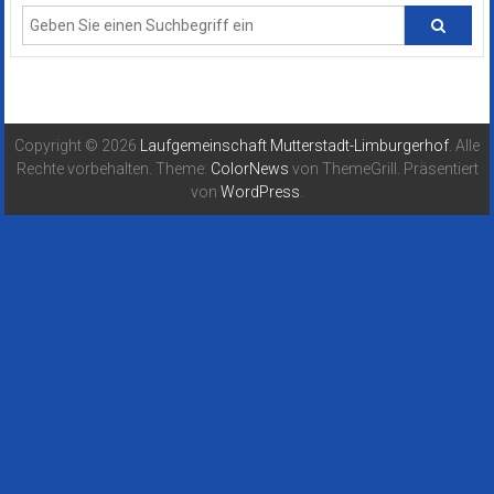
Copyright © 2026
Laufgemeinschaft Mutterstadt-Limburgerhof
. Alle
Rechte vorbehalten. Theme:
ColorNews
von ThemeGrill. Präsentiert
von
WordPress
.