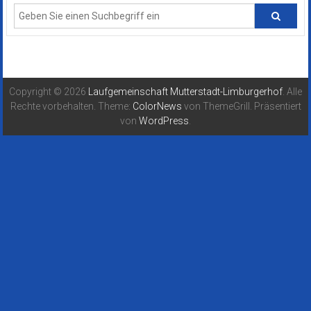
Copyright © 2026
Laufgemeinschaft Mutterstadt-Limburgerhof
. Alle
Rechte vorbehalten. Theme:
ColorNews
von ThemeGrill. Präsentiert
von
WordPress
.