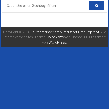
Copyright © 2026
Laufgemeinschaft Mutterstadt-Limburgerhof
. Alle
Rechte vorbehalten. Theme:
ColorNews
von ThemeGrill. Präsentiert
von
WordPress
.