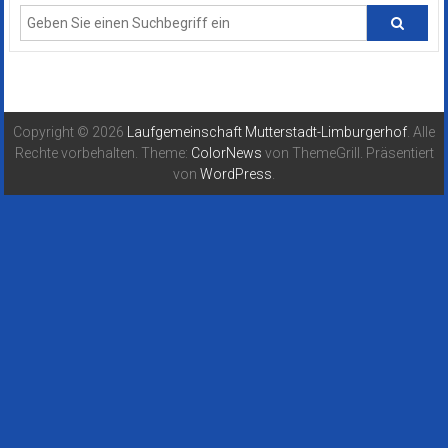
Copyright © 2026
Laufgemeinschaft Mutterstadt-Limburgerhof
. Alle
Rechte vorbehalten. Theme:
ColorNews
von ThemeGrill. Präsentiert
von
WordPress
.