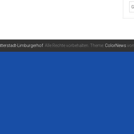
tterstadt-Limburgerhof
. Alle Rechte vorbehalten. Theme:
ColorNews
von 