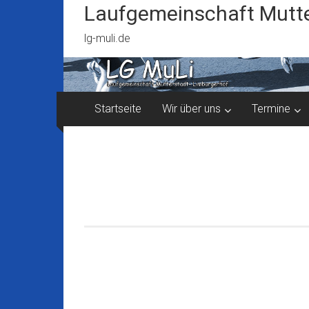
Zum
Laufgemeinschaft Mutte
Inhalt
springen
lg-muli.de
Startseite
Wir über uns
Termine