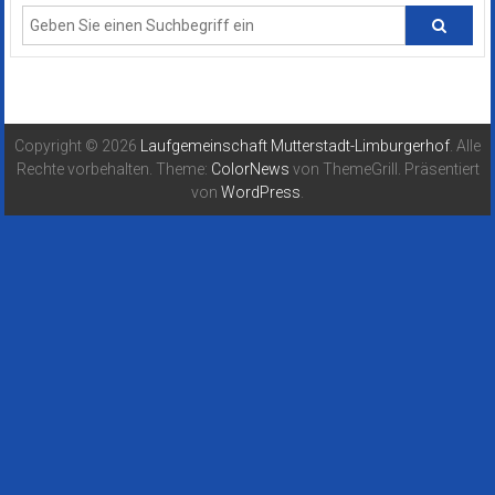
Copyright © 2026
Laufgemeinschaft Mutterstadt-Limburgerhof
. Alle
Rechte vorbehalten. Theme:
ColorNews
von ThemeGrill. Präsentiert
von
WordPress
.