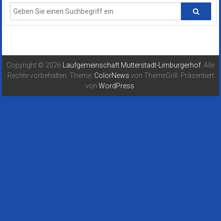
Copyright © 2026
Laufgemeinschaft Mutterstadt-Limburgerhof
. Alle
Rechte vorbehalten. Theme:
ColorNews
von ThemeGrill. Präsentiert
von
WordPress
.