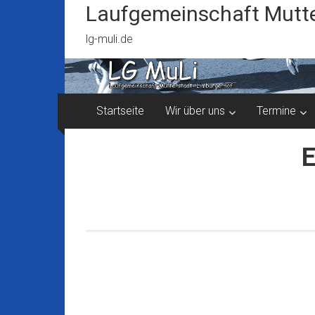
Zum
Laufgemeinschaft Mutte
Inhalt
springen
lg-muli.de
Startseite
Wir über uns
Termine
E