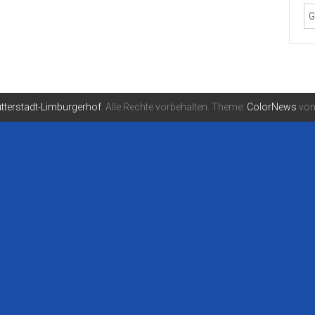
tterstadt-Limburgerhof
. Alle Rechte vorbehalten. Theme:
ColorNews
von 