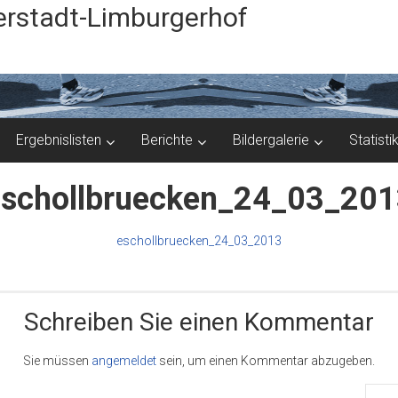
rstadt-Limburgerhof
Ergebnislisten
Berichte
Bildergalerie
Statisti
schollbruecken_24_03_20
eschollbruecken_24_03_2013
Schreiben Sie einen Kommentar
Sie müssen
angemeldet
sein, um einen Kommentar abzugeben.