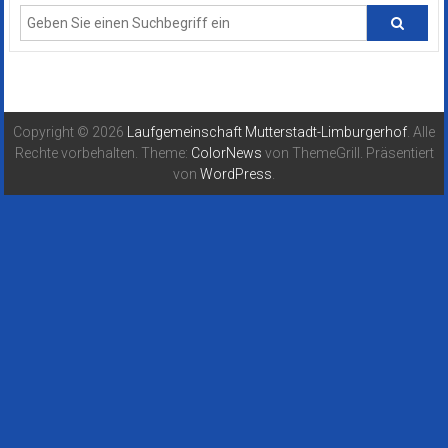
Copyright © 2026
Laufgemeinschaft Mutterstadt-Limburgerhof
. Alle
Rechte vorbehalten. Theme:
ColorNews
von ThemeGrill. Präsentiert
von
WordPress
.