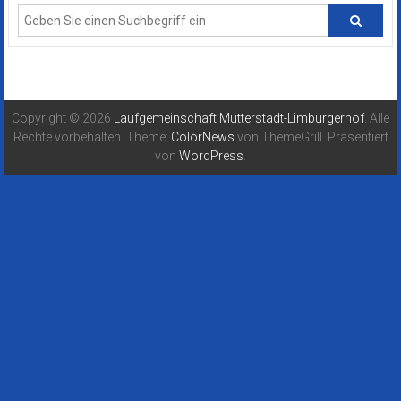
Copyright © 2026
Laufgemeinschaft Mutterstadt-Limburgerhof
. Alle
Rechte vorbehalten. Theme:
ColorNews
von ThemeGrill. Präsentiert
von
WordPress
.