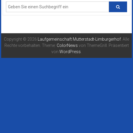
Copyright © 2026
Laufgemeinschaft Mutterstadt-Limburgerhof
. Alle
Rechte vorbehalten. Theme:
ColorNews
von ThemeGrill. Präsentiert
von
WordPress
.