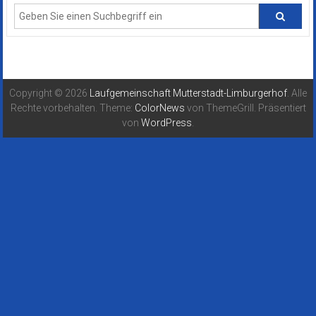
Copyright © 2026
Laufgemeinschaft Mutterstadt-Limburgerhof
. Alle
Rechte vorbehalten. Theme:
ColorNews
von ThemeGrill. Präsentiert
von
WordPress
.