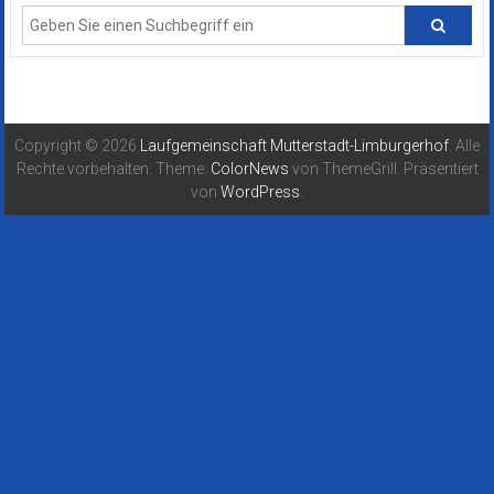
Copyright © 2026
Laufgemeinschaft Mutterstadt-Limburgerhof
. Alle
Rechte vorbehalten. Theme:
ColorNews
von ThemeGrill. Präsentiert
von
WordPress
.