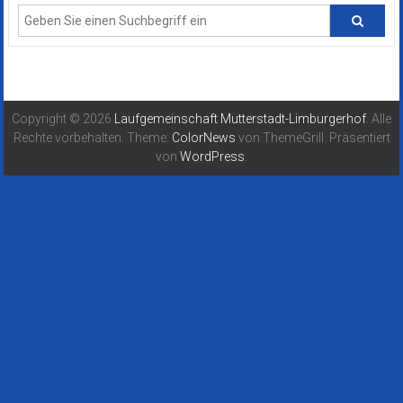
Copyright © 2026
Laufgemeinschaft Mutterstadt-Limburgerhof
. Alle
Rechte vorbehalten. Theme:
ColorNews
von ThemeGrill. Präsentiert
von
WordPress
.