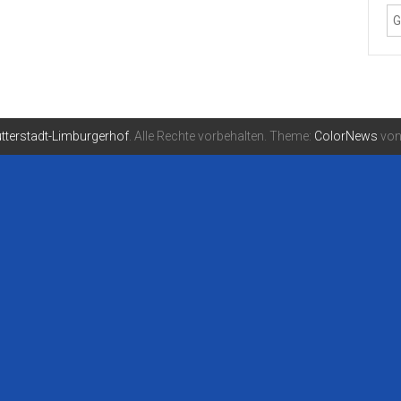
tterstadt-Limburgerhof
. Alle Rechte vorbehalten. Theme:
ColorNews
von 