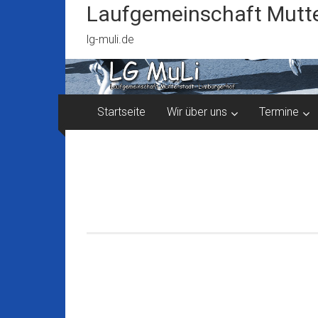
Zum
Laufgemeinschaft Mutte
Inhalt
springen
lg-muli.de
Startseite
Wir über uns
Termine