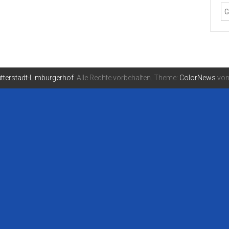
tterstadt-Limburgerhof
. Alle Rechte vorbehalten. Theme:
ColorNews
von 