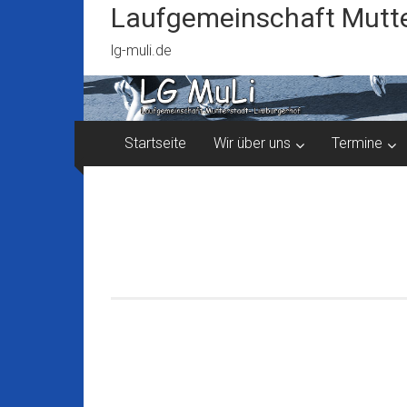
Zum
Laufgemeinschaft Mutte
Inhalt
springen
lg-muli.de
Startseite
Wir über uns
Termine