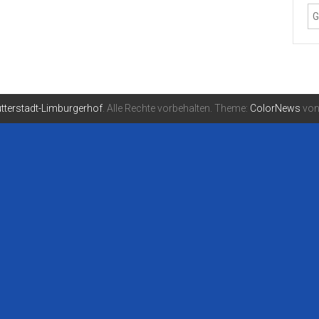
tterstadt-Limburgerhof
. Alle Rechte vorbehalten. Theme:
ColorNews
von 