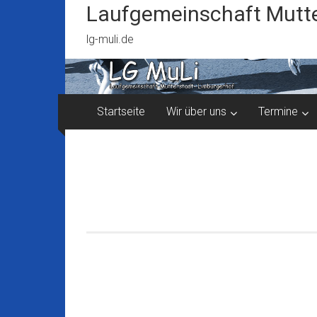
Zum
Laufgemeinschaft Mutte
Inhalt
springen
lg-muli.de
Startseite
Wir über uns
Termine