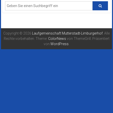
Copyright © 2026
Laufgemeinschaft Mutterstadt-Limburgerhof
. Alle
Rechte vorbehalten. Theme:
ColorNews
von ThemeGrill. Präsentiert
von
WordPress
.