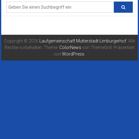
Copyright © 2026
Laufgemeinschaft Mutterstadt-Limburgerhof
. Alle
Rechte vorbehalten. Theme:
ColorNews
von ThemeGrill. Präsentiert
von
WordPress
.