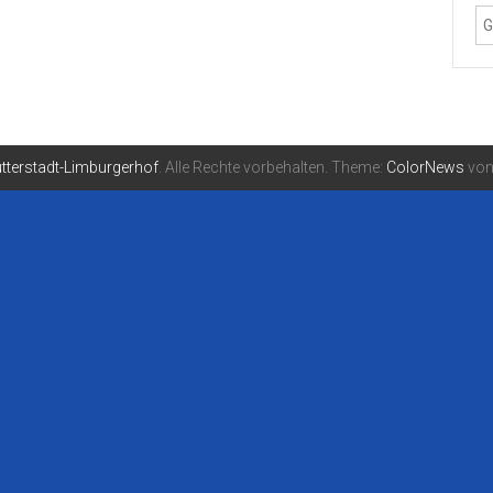
tterstadt-Limburgerhof
. Alle Rechte vorbehalten. Theme:
ColorNews
von 