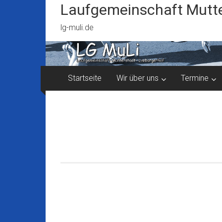
Zum
Laufgemeinschaft Mutte
Inhalt
springen
lg-muli.de
Startseite
Wir über uns
Termine