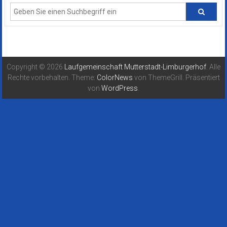
Copyright © 2026
Laufgemeinschaft Mutterstadt-Limburgerhof
. Alle
Rechte vorbehalten. Theme:
ColorNews
von ThemeGrill. Präsentiert
von
WordPress
.