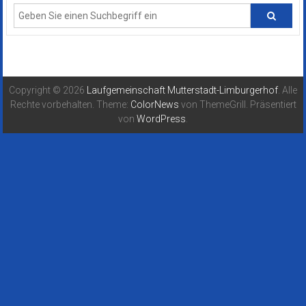
Copyright © 2026
Laufgemeinschaft Mutterstadt-Limburgerhof
. Alle
Rechte vorbehalten. Theme:
ColorNews
von ThemeGrill. Präsentiert
von
WordPress
.