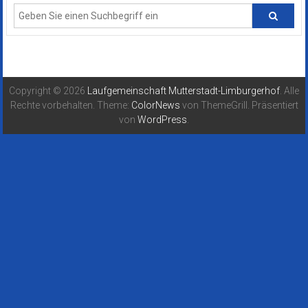
Copyright © 2026
Laufgemeinschaft Mutterstadt-Limburgerhof
. Alle
Rechte vorbehalten. Theme:
ColorNews
von ThemeGrill. Präsentiert
von
WordPress
.