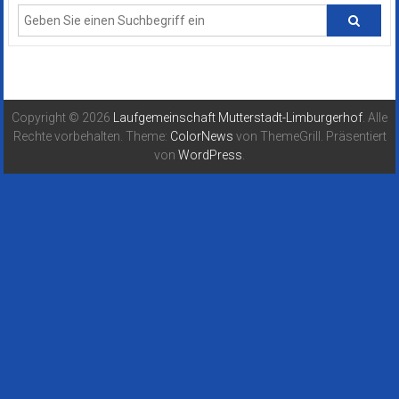
Copyright © 2026
Laufgemeinschaft Mutterstadt-Limburgerhof
. Alle
Rechte vorbehalten. Theme:
ColorNews
von ThemeGrill. Präsentiert
von
WordPress
.