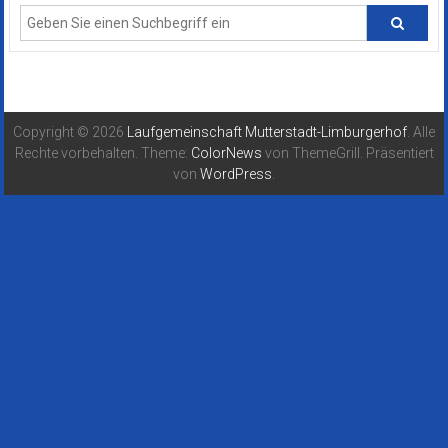
Copyright © 2026
Laufgemeinschaft Mutterstadt-Limburgerhof
. Alle
Rechte vorbehalten. Theme:
ColorNews
von ThemeGrill. Präsentiert
von
WordPress
.