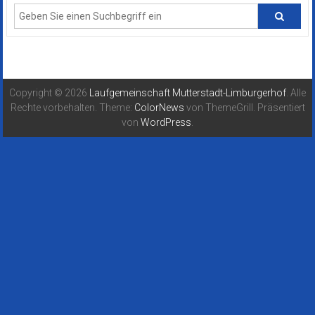
Copyright © 2026
Laufgemeinschaft Mutterstadt-Limburgerhof
. Alle
Rechte vorbehalten. Theme:
ColorNews
von ThemeGrill. Präsentiert
von
WordPress
.