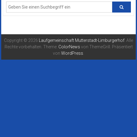
Copyright © 2026
Laufgemeinschaft Mutterstadt-Limburgerhof
. Alle
Rechte vorbehalten. Theme:
ColorNews
von ThemeGrill. Präsentiert
von
WordPress
.