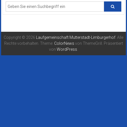
Copyright © 2026
Laufgemeinschaft Mutterstadt-Limburgerhof
. Alle
Rechte vorbehalten. Theme:
ColorNews
von ThemeGrill. Präsentiert
von
WordPress
.