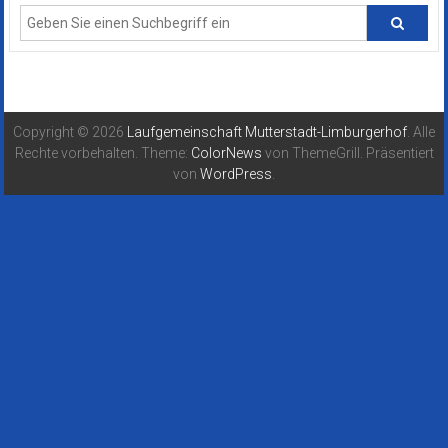
Copyright © 2026
Laufgemeinschaft Mutterstadt-Limburgerhof
. Alle
Rechte vorbehalten. Theme:
ColorNews
von ThemeGrill. Präsentiert
von
WordPress
.