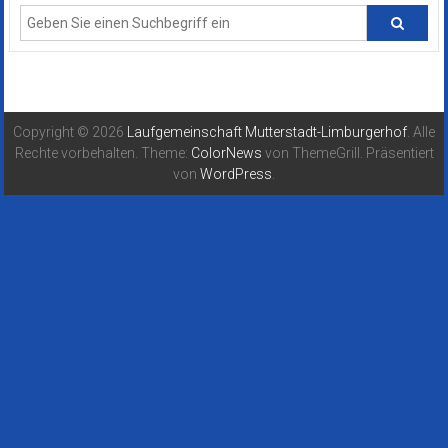
Copyright © 2026
Laufgemeinschaft Mutterstadt-Limburgerhof
. Alle
Rechte vorbehalten. Theme:
ColorNews
von ThemeGrill. Präsentiert
von
WordPress
.