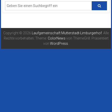
Copyright © 2026
Laufgemeinschaft Mutterstadt-Limburgerhof
. Alle
Rechte vorbehalten. Theme:
ColorNews
von ThemeGrill. Präsentiert
von
WordPress
.