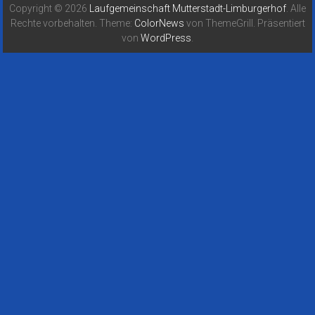
Copyright © 2026
Laufgemeinschaft Mutterstadt-Limburgerhof
. Alle
Rechte vorbehalten. Theme:
ColorNews
von ThemeGrill. Präsentiert
von
WordPress
.